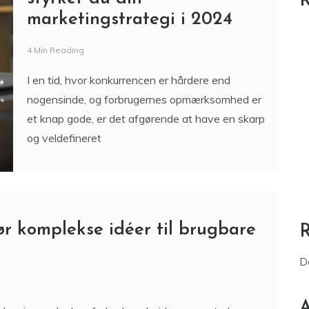
R
marketingstrategi i 2024
4 Min Reading
I en tid, hvor konkurrencen er hårdere end
nogensinde, og forbrugernes opmærksomhed er
et knap gode, er det afgørende at have en skarp
og veldefineret
ør komplekse idéer til brugbare
D
A