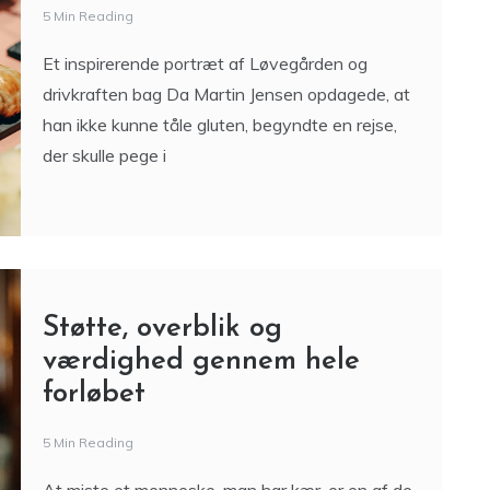
5 Min Reading
Et inspirerende portræt af Løvegården og
drivkraften bag Da Martin Jensen opdagede, at
han ikke kunne tåle gluten, begyndte en rejse,
der skulle pege i
Støtte, overblik og
værdighed gennem hele
forløbet
5 Min Reading