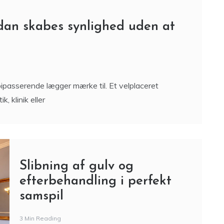
dan skabes synlighed uden at
rbipasserende lægger mærke til. Et velplaceret
, klinik eller
Slibning af gulv og
efterbehandling i perfekt
samspil
3 Min Reading