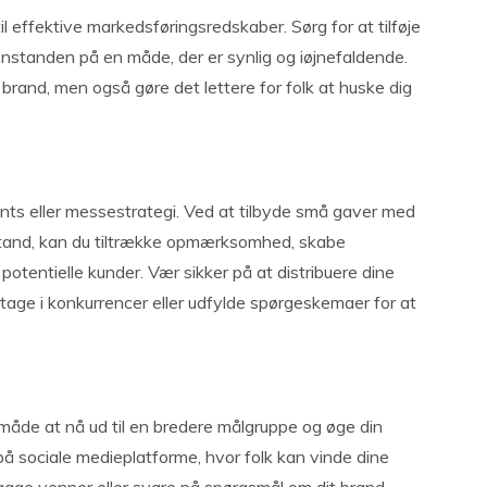
il effektive markedsføringsredskaber. Sørg for at tilføje
genstanden på en måde, der er synlig og iøjnefaldende.
brand, men også gøre det lettere for folk at huske dig
ts eller messestrategi. Ved at tilbyde små gaver med
n stand, kan du tiltrække opmærksomhed, skabe
otentielle kunder. Vær sikker på at distribuere dine
ltage i konkurrencer eller udfylde spørgeskemaer for at
måde at nå ud til en bredere målgruppe og øge din
på sociale medieplatforme, hvor folk kan vinde dine