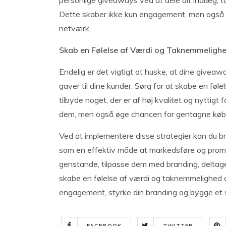
personlige giveaways ved at dele dit indlæg, t
Dette skaber ikke kun engagement, men også or
netværk.
Skab en Følelse af Værdi og Taknemmeligh
Endelig er det vigtigt at huske, at dine give
gaver til dine kunder. Sørg for at skabe en f
tilbyde noget, der er af høj kvalitet og nyttigt f
dem, men også øge chancen for gentagne køb o
Ved at implementere disse strategier kan du b
som en effektiv måde at markedsføre og prom
genstande, tilpasse dem med branding, deltage
skabe en følelse af værdi og taknemmelighe
engagement, styrke din branding og bygge et st