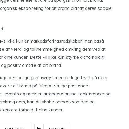
agge venner eller svare på spørgsmål om dit brand.
ganisk eksponering for dit brand blandt deres sociale
ed
aways ikke kun er markedsføringsredskaber, men også
ølelse af værdi og taknemmelighed omkring dem ved at
or dine kunder. Dette vil ikke kun styrke dit forhold til
g positiv omtale af dit brand.
ruge personlige giveaways med dit logo trykt på dem
overe dit brand på. Ved at vælge passende
 i events og messer, arrangere online konkurrencer og
d omkring dem, kan du skabe opmærksomhed og
ærkere forhold til dine kunder.