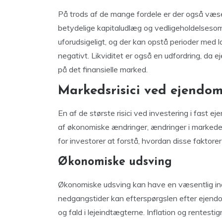
På trods af de mange fordele er der også væse
betydelige kapitaludlæg og vedligeholdelses
uforudsigeligt, og der kan opstå perioder med l
negativt. Likviditet er også en udfordring, da 
på det finansielle marked.
Markedsrisici ved ejendom
En af de største risici ved investering i fast e
af økonomiske ændringer, ændringer i markedet 
for investorer at forstå, hvordan disse faktore
Økonomiske udsving
Økonomiske udsving kan have en væsentlig i
nedgangstider kan efterspørgslen efter ejendom
og fald i lejeindtægterne. Inflation og rentes