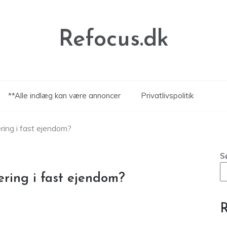
Refocus.dk
**Alle indlæg kan være annoncer
Privatlivspolitik
ring i fast ejendom?
S
ering i fast ejendom?
R