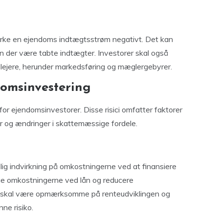
irke en ejendoms indtægtsstrøm negativt. Det kan
kan der være tabte indtægter. Investorer skal også
lejere, herunder markedsføring og mæglergebyrer.
ndomsinvestering
e for ejendomsinvestorer. Disse risici omfatter faktorer
r og ændringer i skattemæssige fordele.
ig indvirkning på omkostningerne ved at finansiere
ge omkostningerne ved lån og reducere
r skal være opmærksomme på renteudviklingen og
ne risiko.