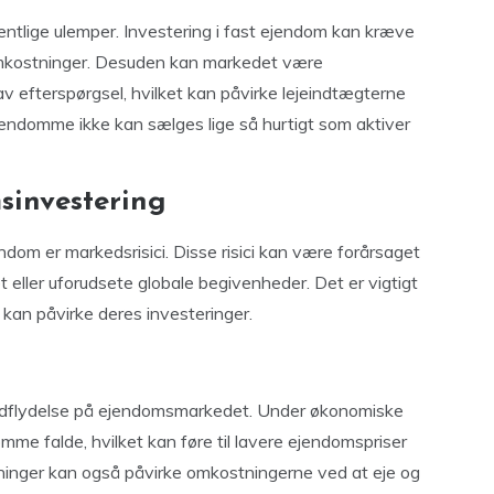
ntlige ulemper. Investering i fast ejendom kan kræve
omkostninger. Desuden kan markedet være
av efterspørgsel, hvilket kan påvirke lejeindtægterne
ejendomme ikke kan sælges lige så hurtigt som aktiver
sinvestering
jendom er markedsrisici. Disse risici kan være forårsaget
eller uforudsete globale begivenheder. Det er vigtigt
r kan påvirke deres investeringer.
ndflydelse på ejendomsmarkedet. Under økonomiske
me falde, hvilket kan føre til lavere ejendomspriser
tigninger kan også påvirke omkostningerne ved at eje og