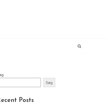
øg
Søg
ecent Posts