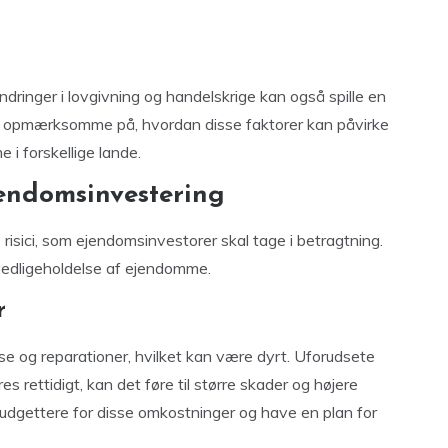
ændringer i lovgivning og handelskrige kan også spille en
re opmærksomme på, hvordan disse faktorer kan påvirke
 i forskellige lande.
jendomsinvestering
 risici, som ejendomsinvestorer skal tage i betragtning.
og vedligeholdelse af ejendomme.
r
 og reparationer, hvilket kan være dyrt. Uforudsete
s rettidigt, kan det føre til større skader og højere
 budgettere for disse omkostninger og have en plan for