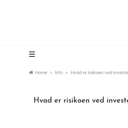
Skip
to
content
Home
»
Info
»
Hvad er risikoen ved investe
Hvad er risikoen ved invest