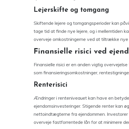
Lejerskifte og tomgang
Skiftende lejere og tomgangsperioder kan påv
tage tid at finde nye lejere, og i mellemtiden 
overveje omkostningerne ved at tiltrække nye 
Finansielle risici ved eje
Finansielle risici er en anden vigtig overvejels
som finansieringsomkostninger, rentestigninge
Renterisici
Ændringer i renteniveauet kan have en betydel
ejendomsinvesteringer. Stigende renter kan ø
nettoindtægterne fra ejendommen. Investore
overveje fastforrentede lån for at minimere den