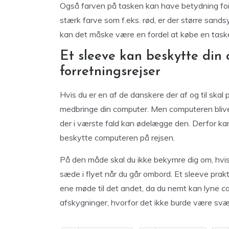
Også farven på tasken kan have betydning for, 
stærk farve som f.eks. rød, er der større sandsy
kan det måske være en fordel at købe en taske 
Et sleeve kan beskytte din 
forretningsrejser
Hvis du er en af de danskere der af og til skal p
medbringe din computer. Men computeren blive
der i værste fald kan ødelægge den. Derfor kan
beskytte computeren på rejsen.
På den måde skal du ikke bekymre dig om, hvis 
sæde i flyet når du går ombord. Et sleeve prak
ene møde til det andet, da du nemt kan lyne com
afskygninger, hvorfor det ikke burde være svæ