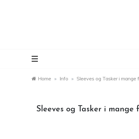
Skip
to
content
Home
»
Info
»
Sleeves og Tasker i mange f
Sleeves og Tasker i mange f