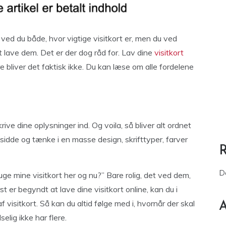
ved du både, hvor vigtige visitkort er, men du ved
t lave dem. Det er der dog råd for. Lav dine
visitkort
bliver det faktisk ikke. Du kan læse om alle fordelene
krive dine oplysninger ind. Og voila, så bliver alt ordnet
 sidde og tænke i en masse design, skrifttyper, farver
D
ge mine visitkort her og nu?” Bare rolig, det ved dem,
st er begyndt at lave dine visitkort online, kan du i
visitkort. Så kan du altid følge med i, hvornår der skal
A
elig ikke har flere.