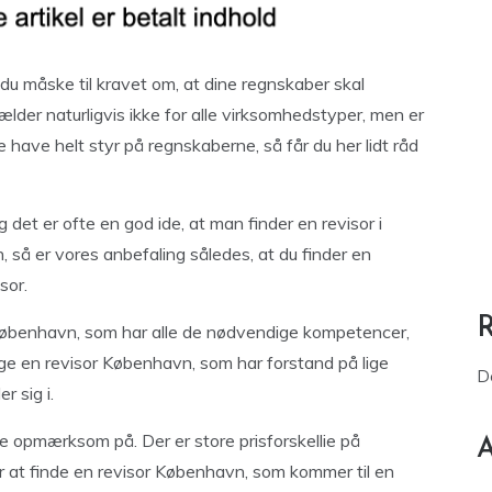
 du måske til kravet om, at dine regnskaber skal
der naturligvis ikke for alle virksomhedstyper, men er
e have helt styr på regnskaberne, så får du her lidt råd
g det er ofte en god ide, at man finder en revisor i
 så er vores anbefaling således, at du finder en
sor.
København, som har alle de nødvendige kompetencer,
ge en revisor København, som har forstand på lige
D
 sig i.
e opmærksom på. Der er store prisforskellie på
A
or at finde en revisor København, som kommer til en