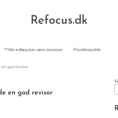
Refocus.dk
**Alle indlæg kan være annoncer
Privatlivspolitik
e en god revisor
S
de en god revisor
R