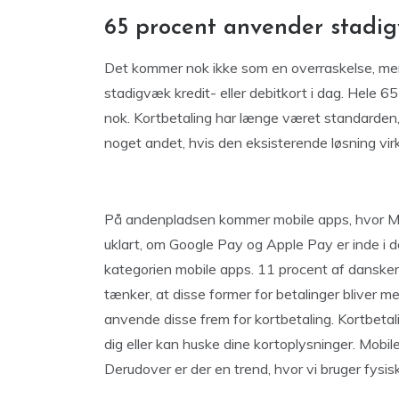
65 procent anvender stadi
Det kommer nok ikke som en overraskelse, me
stadigvæk kredit- eller debitkort i dag. Hele 65
nok. Kortbetaling har længe været standarden, 
noget andet, hvis den eksisterende løsning vir
På andenpladsen kommer mobile apps, hvor Mob
uklart, om Google Pay og Apple Pay er inde i d
kategorien mobile apps. 11 procent af dansker
tænker, at disse former for betalinger bliver 
anvende disse frem for kortbetaling. Kortbetali
dig eller kan huske dine kortoplysninger. Mobil
Derudover er der en trend, hvor vi bruger fysisk