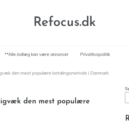
Refocus.dk
**Alle indlæg kan være annoncer
Privatlivspolitik
adigvæk den mest populære betalingsmetode i Danmark
S
adigvæk den mest populære
k
R