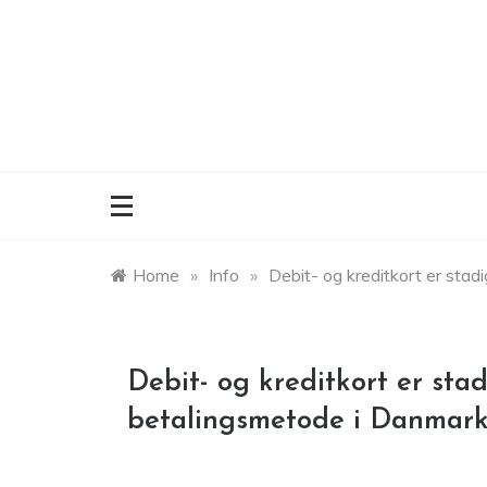
Skip
to
content
Home
»
Info
»
Debit- og kreditkort er st
Debit- og kreditkort er st
betalingsmetode i Danmar