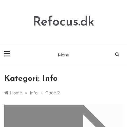
Skip
to
content
Refocus.dk
Menu
Kategori:
Info
Home
»
Info
»
Page 2