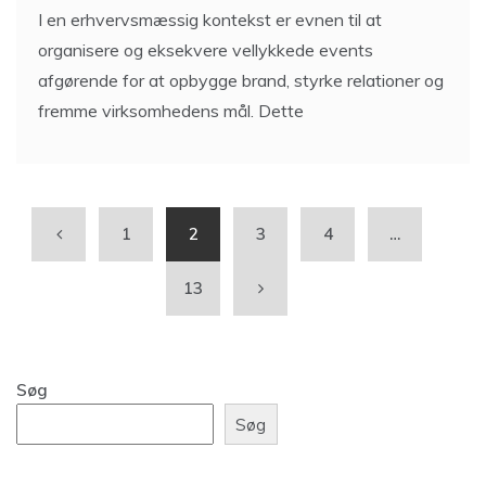
I en erhvervsmæssig kontekst er evnen til at
organisere og eksekvere vellykkede events
afgørende for at opbygge brand, styrke relationer og
fremme virksomhedens mål. Dette
1
2
3
4
…
13
Søg
Søg